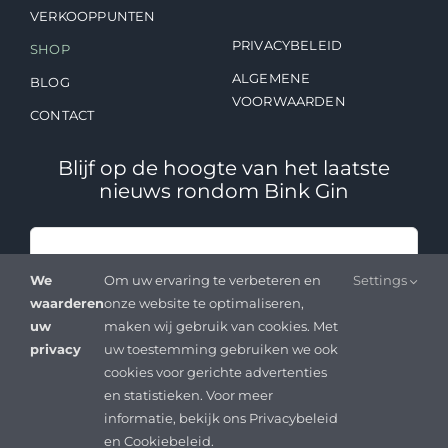
VERKOOPPUNTEN
PRIVACYBELEID
SHOP
ALGEMENE
BLOG
VOORWAARDEN
CONTACT
Blijf op de hoogte van het laatste
nieuws rondom Bink Gin
We
Om uw ervaring te verbeteren en
Settings
waarderen
onze website te optimaliseren,
SCHRIJF JE IN OP ONZE
uw
maken wij gebruik van cookies. Met
NIEUWSBRIEF
privacy
uw toestemming gebruiken we ook
cookies voor gerichte advertenties
en statistieken. Voor meer
informatie, bekijk ons Privacybeleid
© Copyright 2024 - 2026 | Design
Blauw
| Alle rechten
en Cookiebeleid.